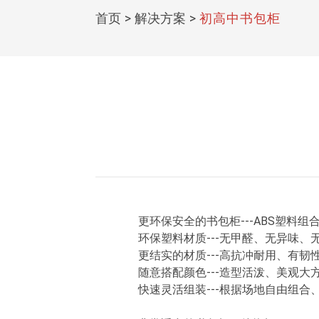
首页
>
解决方案
>
初高中书包柜
更环保安全的书包柜---ABS塑料组
环保塑料材质---无甲醛、无异味、
更结实的材质---高抗冲耐用、有韧
随意搭配颜色---造型活泼、美观大
快速灵活组装---根据场地自由组合