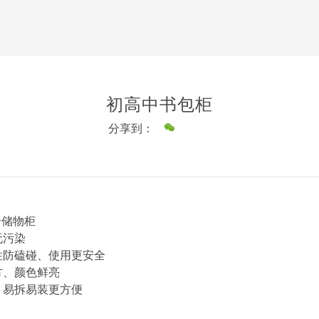
初高中书包柜
分享到：
合储物柜
无污染
性防磕碰、使用更安全
方、颜色鲜亮
、易拆易装更方便